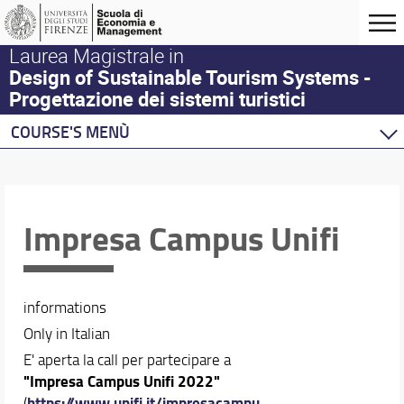
Laurea Magistrale in
Design of Sustainable Tourism Systems -
Progettazione dei sistemi turistici
COURSE'S MENÙ
Home
Master Program
Course offering
Impresa Campus Unifi
DSTS Life
Calendar and timetable
informations
Only in Italian
E' aperta la call per partecipare a
"Impresa Campus Unifi 2022"
https://www.unifi.it/impresacampu
(