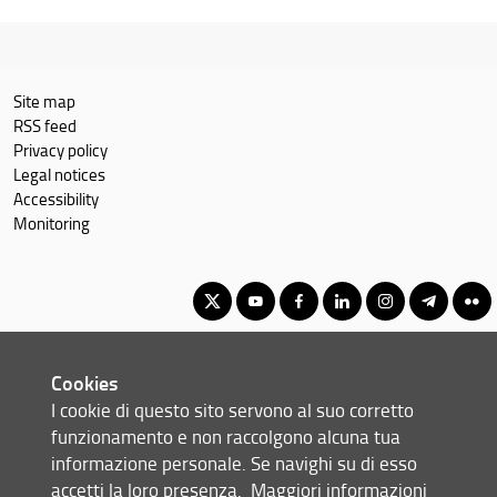
Site map
RSS feed
Privacy policy
Legal notices
Accessibility
Monitoring
Corso di Laurea Magistrale in Design of Sustainable Tourism
Cookies
Systems - Progettazione dei sistemi turistici
I cookie di questo sito servono al suo corretto
© Copyright 2012-2026 Università degli Studi di Firenze UNIFI
funzionamento e non raccolgono alcuna tua
P.IVA/Cod.Fis 01279680480
informazione personale. Se navighi su di esso
accetti la loro presenza.
Maggiori informazioni