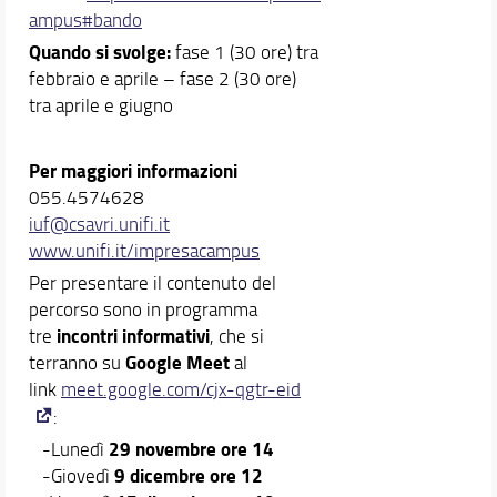
ampus#bando
Quando si svolge:
fase 1 (30 ore) tra
febbraio e aprile – fase 2 (30 ore)
tra aprile e giugno
Per maggiori informazioni
055.4574628
iuf@csavri.unifi.it
www.unifi.it/impresacampus
Per presentare il contenuto del
percorso sono in programma
incontri informativi
tre
, che si
Google Meet
terranno su
al
link
meet.google.com/cjx-qgtr-eid
:
29 novembre ore 14
-Lunedì
9 dicembre ore 12
-Giovedì